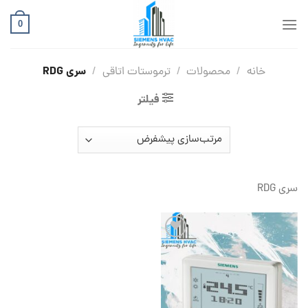
Ski
t
0
conten
سری RDG
خانه
/
محصولات
/
ترموستات اتاقی
/
فیلتر
سری RDG
افزودن
به
علاقه
مندی