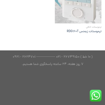
ها
ترموستات اتاقی
ترموستات زیمنس RDG160T
( 10 خط ) 26749150 - 021 ---------------- 2624701 - 0921
7 روز هفته، 24 ساعته پاسخگوی شما هستیم.