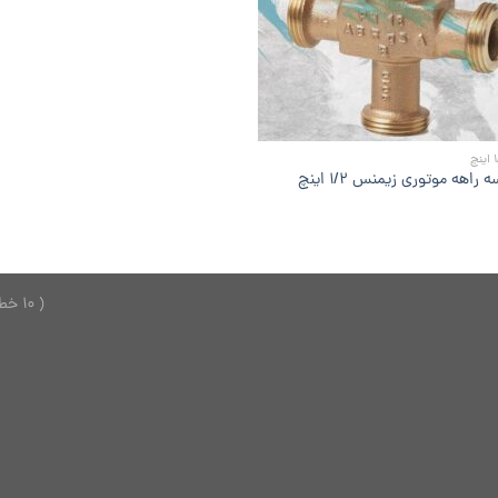
راهه موتوری زیمنس ۱/۲ اینچ
( 10 خط ) 26749150 - 021 ---------------- 2624701 - 0921