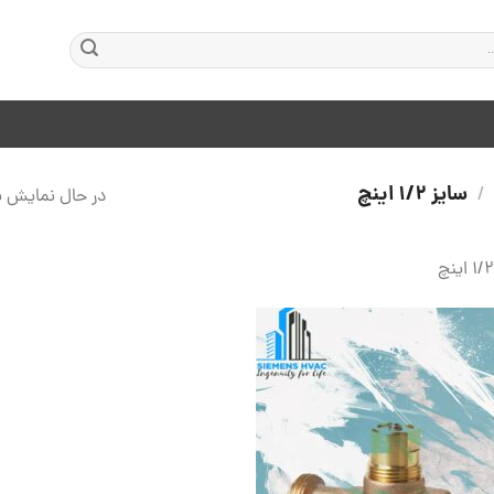
سایز 1/2 اینچ
/
در حال نمایش ی
افزودن
به
علاقه
مندی
ها