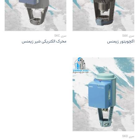
ها
ها
سری SAX
سری SKC
اکچویتور زیمنس
محرک الکتریکی شیر زیمنس
افزودن
به
علاقه
مندی
ها
سری SKD