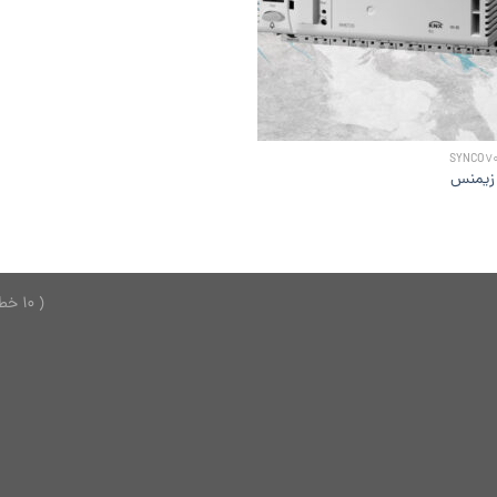
 زیمنس
( 10 خط ) 26749150 - 021 ---------------- 2624701 - 0921