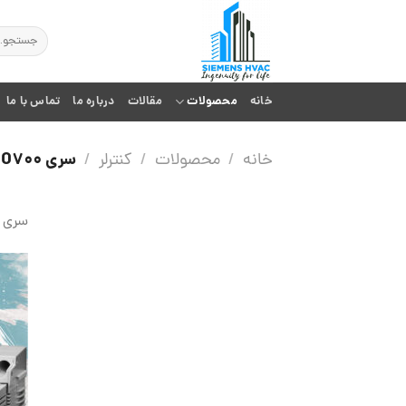
Ski
t
جستجو
برای:
conten
خانه
محصولات
مقالات
درباره ما
تماس با ما
سری SYNCO700
خانه
/
محصولات
/
کنترلر
/
سری synco700