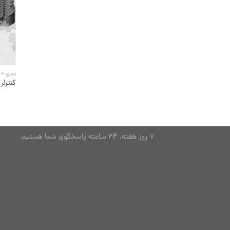
سری SYNCO700
کنترلر
7 روز هفته، 24 ساعته پاسخگوی شما هستیم.