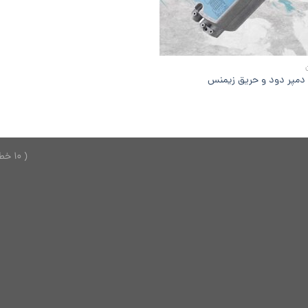
 دمپر دود و حریق زیمنس
( 10 خط ) 26749150 - 021 ---------------- 2624701 - 0921