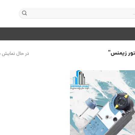
ور زیمنس”
در حال نمایش ی
افزودن
به
علاقه
مندی
ها