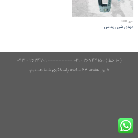
سری SKD
موتور شیر زیمنس
( 10 خط ) 26749150 - 021 ---------------- 2624701 - 0921
7 روز هفته، 24 ساعته پاسخگوی شما هستیم.