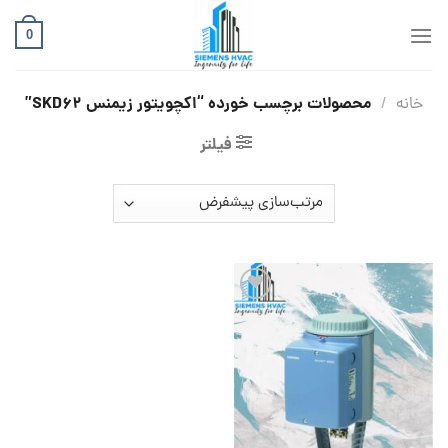
Ski
t
0
conten
محصولات برچسب خورده “اکچویتور زیمنس SKD62”
خانه
/
فیلتر
افزودن
به
علاقه
مندی
ها