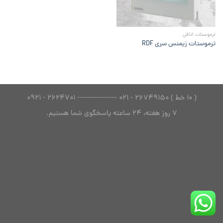
ترموستات اتاقی
ترموستات زیمنس سری RDF
( 10 خط ) 26749150 - 021 ---------------- 2624701 - 0921
7 روز هفته، 24 ساعته پاسخگوی شما هستیم.