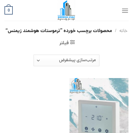
Ski
t
0
conten
محصولات برچسب خورده “ترموستات هوشمند زیمنس”
خانه
/
فیلتر
افزودن
به
علاقه
مندی
ها