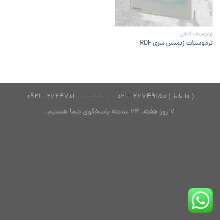
ترموستات اتاقی
ترموستات زیمنس سری RDF
( 10 خط ) 26749150 - 021 ---------------- 2624701 - 0921
7 روز هفته، 24 ساعته پاسخگوی شما هستیم.