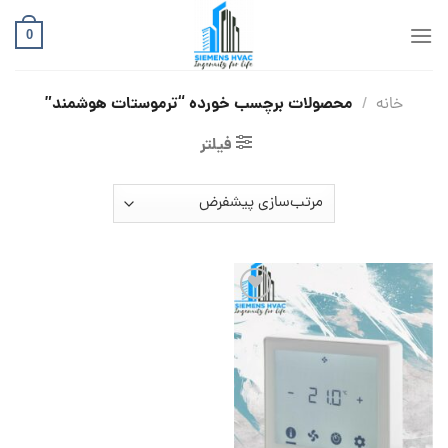
Ski
t
0
conten
محصولات برچسب خورده “ترموستات هوشمند”
خانه
/
فیلتر
افزودن
به
علاقه
مندی
ها