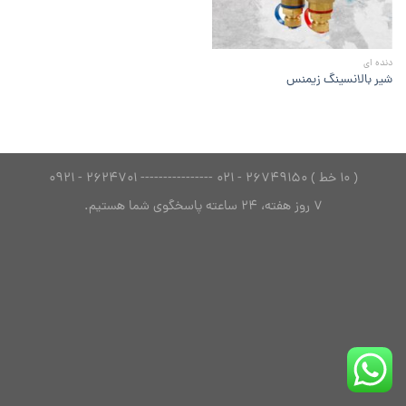
دنده ای
شیر بالانسینگ زیمنس
( 10 خط ) 26749150 - 021 ---------------- 2624701 - 0921
7 روز هفته، 24 ساعته پاسخگوی شما هستیم.