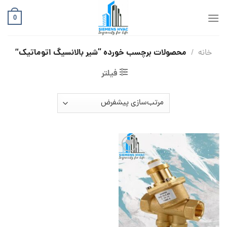
Ski
t
0
conten
محصولات برچسب خورده “شیر بالانسیگ اتوماتیک”
خانه
/
فیلتر
افزودن
به
علاقه
مندی
ها