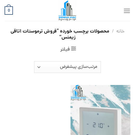
Ski
t
0
conten
محصولات برچسب خورده “فروش ترموستات اتاقی
خانه
/
زیمنس”
فیلتر
افزودن
به
علاقه
مندی
ها