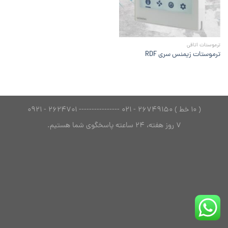
ترموستات اتاقی
ترموستات زیمنس سری RDF
( 10 خط ) 26749150 - 021 ---------------- 2624701 - 0921
7 روز هفته، 24 ساعته پاسخگوی شما هستیم.