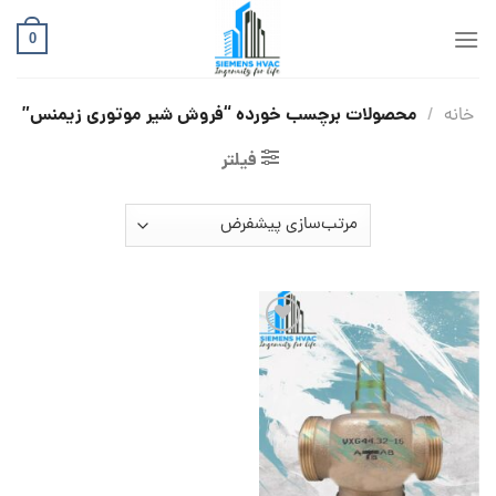
Ski
t
0
conten
محصولات برچسب خورده “فروش شیر موتوری زیمنس”
خانه
/
فیلتر
افزودن
به
علاقه
مندی
ها