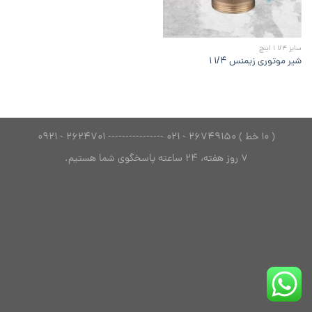
سایز 1/4 1 اینچ
شیر موتوری زیمنس ۱/۴ ۱
( 10 خط ) 26749150 - 021 ---------------- 2624701 - 0921
7 روز هفته، 24 ساعته پاسخگوی شما هستیم.