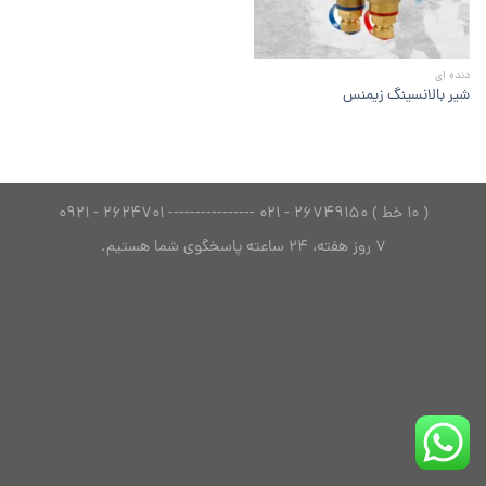
دنده ای
شیر بالانسینگ زیمنس
( 10 خط ) 26749150 - 021 ---------------- 2624701 - 0921
7 روز هفته، 24 ساعته پاسخگوی شما هستیم.