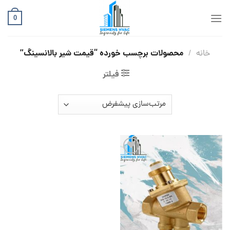
Ski
t
0
conten
محصولات برچسب خورده “قیمت شیر بالانسینگ”
خانه
/
فیلتر
افزودن
به
علاقه
مندی
ها