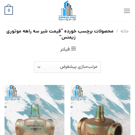
Ski
t
0
conten
محصولات برچسب خورده “قیمت شیر سه راهه موتوری
خانه
/
زیمنس”
فیلتر
افزودن
افزودن
به
به
علاقه
علاقه
مندی
مندی
ها
ها