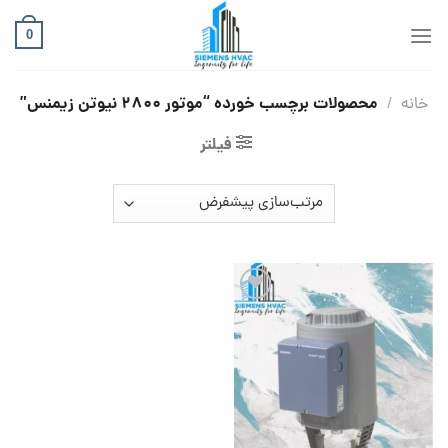
Ski
t
0
conten
محصولات برچسب خورده “موتور 2800 نیوتن زیمنس”
خانه
/
فیلتر
افزودن
به
علاقه
مندی
ها