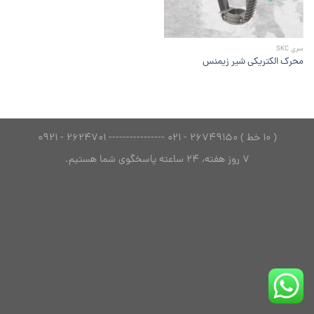
سری SKC
محرک الکتریکی شیر زیمنس
( 10 خط ) 26749150 - 021 ---------------- 2624701 - 0921
7 روز هفته، 24 ساعته پاسخگوی شما هستیم.