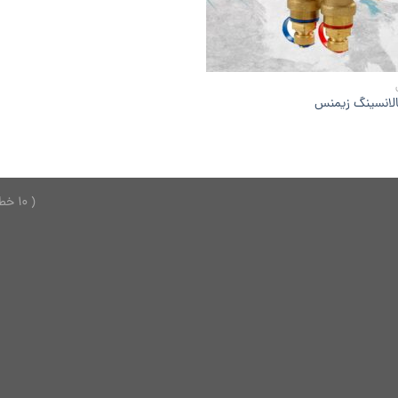
الانسینگ زیمنس
( 10 خط ) 26749150 - 021 ---------------- 2624701 - 0921