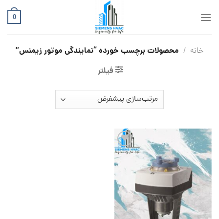
Ski
t
0
conten
محصولات برچسب خورده “نمایندگی موتور زیمنس”
خانه
/
فیلتر
افزودن
به
علاقه
مندی
ها