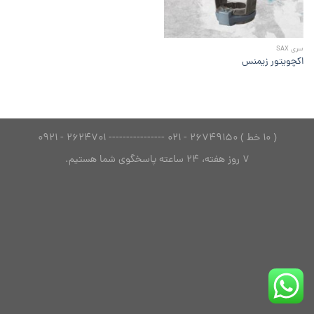
سری SAX
اکچویتور زیمنس
( 10 خط ) 26749150 - 021 ---------------- 2624701 - 0921
7 روز هفته، 24 ساعته پاسخگوی شما هستیم.