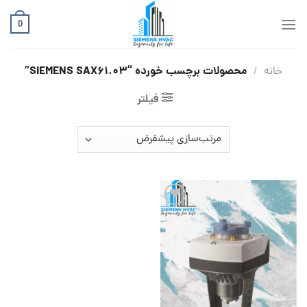
Ski
t
0
conten
محصولات برچسب خورده “SIEMENS SAX61.03”
خانه
/
فیلتر
افزودن
به
علاقه
مندی
ها