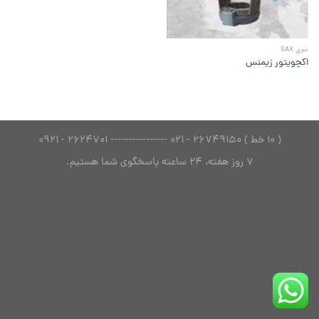
سری SAX
اکچویتور زیمنس
( 10 خط ) 26749150 - 021 ---------------- 2624701 - 0921
7 روز هفته، 24 ساعته پاسخگوی شما هستیم.