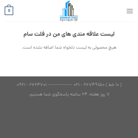
Ski
t
0
conten
لیست علاقه مندی های من در فلت سام
هیچ محصولی به لیست دلخواه شما اضافه نشده است.
( 10 خط ) 26749150 - 021 ---------------- 2624701 - 0921
7 روز هفته، 24 ساعته پاسخگوی شما هستیم.