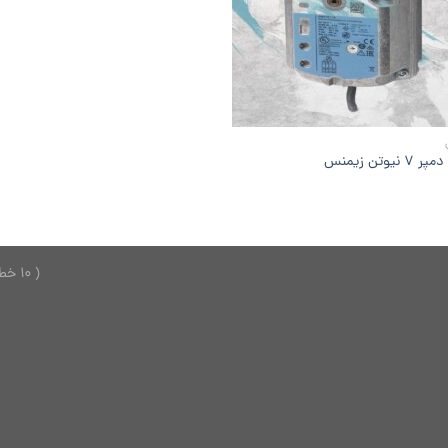
 نیوتن زیمنس
( 10 خط ) 26749150 - 021 ---------------- 2624701 - 0921