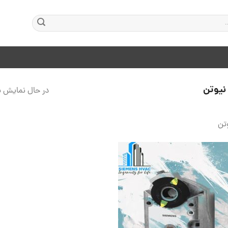
در حال نمایش ی
افزودن
به
علاقه
مندی
ها