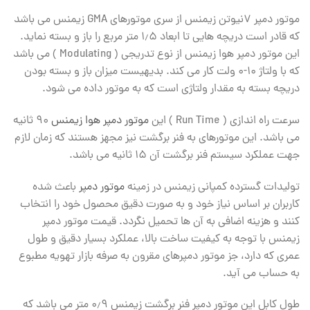
موتور دمپر ۷نیوتن زیمنس از سری موتورهای GMA زیمنس می باشد
که قادر است دریچه هایی تا ابعاد ۱٫۵ متر مربع را باز و بسته نماید.
این موتور دمپر هوا زیمنس از نوع تدریجی ( Modulating ) می باشد
که با ولتاژ ۱۰-۰ ولت کار می کند. بدیهیست میزان باز و بسته بودن
دریچه بسته به مقدار ولتاژی است که به موتور داده می شود.
سرعت راه اندازی ( Run Time ) این
موتور دمپر هوا زیمنس
۹۰ ثانیه
می باشد. این موتورهای به فنر برگشت نیز مجهز هستند که زمان لازم
جهت عملکرد سیستم فنر برگشت آن ۱۵ ثانیه می باشد.
تولیدات گسترده کمپانی زیمنس در زمینه
موتور دمپر
باعث شده
کاربران بر اساس نیاز خود و به صورت دقیق محصول خود را انتخاب
کنند و هزینه اضافی به آن ها تحمیل نگردد. قیمت موتور دمپر
زیمنس با توجه به کیفیت ساخت بالا، عملکرد بسیار دقیق و طول
عمری که دارد، جز موتور دمپرهای مقرون به صرفه بازار تهویه مطبوع
به حساب می آید.
طول کابل این موتور دمپر فنر برگشت زیمنس ۰٫۹ متر می باشد که