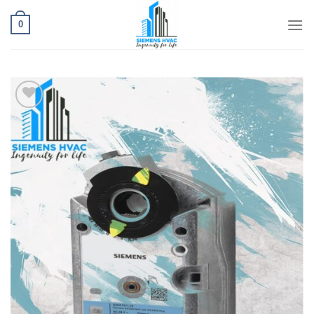
Ski
t
0
conten
افزودن
به
علاقه
مندی
ها