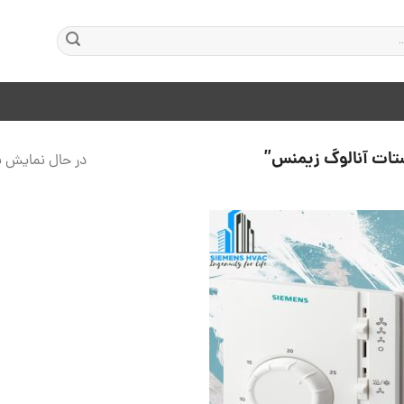
ات آنالوگ زیمنس”
در حال نمایش ی
افزودن
به
علاقه
مندی
ها