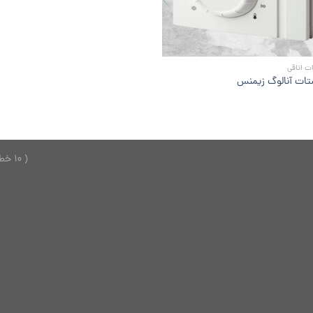
ت اتاقی
تات آنالوگ زیمنس
( 10 خط ) 26749150 - 021 ---------------- 2624701 - 0921