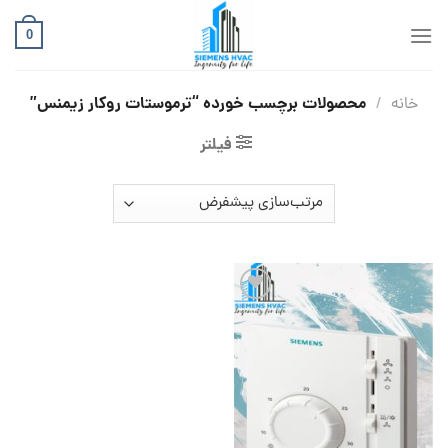
Ski
t
0
conten
محصولات برچسب خورده “ترموستات روکار زیمنس”
خانه
/
فیلتر
افزودن
به
علاقه
مندی
ها