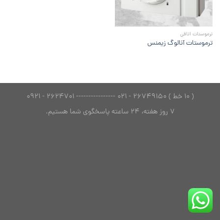
ترموستات اتاقی
ترموستات آنالوگ زیمنس
( 10 خط ) 26749150 - 021 ---------------- 2624701 - 0921
7 روز هفته، 24 ساعته پاسخگوی شما هستیم.