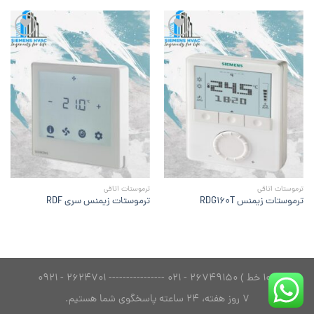
افزودن
افزودن
به
به
علاقه
علاقه
مندی
مندی
ها
ها
ترموستات اتاقی
ترموستات اتاقی
ترموستات زیمنس RDG160T
ترموستات زیمنس سری RDF
( 10 خط ) 26749150 - 021 ---------------- 2624701 - 0921
7 روز هفته، 24 ساعته پاسخگوی شما هستیم.