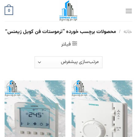
Ski
t
0
conten
محصولات برچسب خورده “ترموستات فن کویل زیمنس”
خانه
/
فیلتر
افزودن
افزودن
به
به
علاقه
علاقه
مندی
مندی
ها
ها