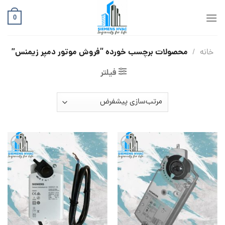
Ski
t
0
conten
محصولات برچسب خورده “فروش موتور دمپر زیمنس”
خانه
/
فیلتر
افزودن
افزودن
به
به
علاقه
علاقه
مندی
مندی
ها
ها