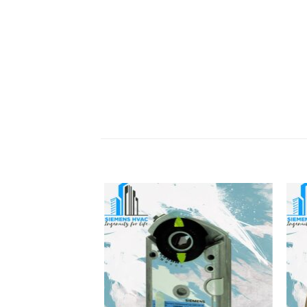
دن
افزودن
به
قه
علاقه
ی
مندی
ها