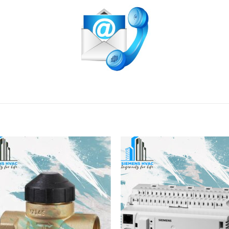
افزودن
افزو
به
به
علاقه
علا
مندی
مند
ها
ها