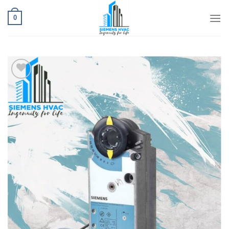
Ski
t
0
conten
افزودن
به
علاقه
مندی
ها