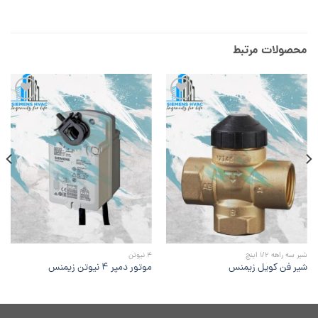
محصولات مرتبط
افزودن
افزودن
به
به
علاقه
علاقه
مندی
مندی
ها
ها
شیر سه راهه 1/2 اینچ
4 نیوتن
شیر فن کویل زیمنس
موتور دمپر ۴ نیوتن زیمنس