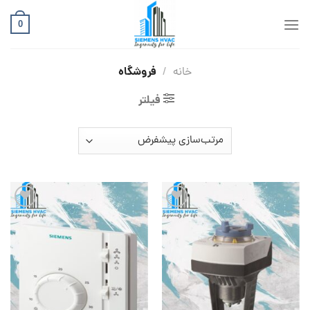
Ski
t
0
conten
فروشگاه
خانه
/
فیلتر
افزودن
افزودن
به
به
علاقه
علاقه
مندی
مندی
ها
ها