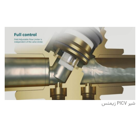
شیر PICV زیمنس