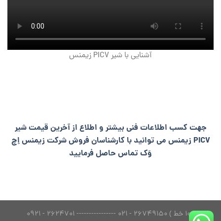
آشنایی با شیر PICV زیمنس
جهت کسب اطلاعات فنی بیشتر و اطلاع از آخرین قیمت شیر
PICV زیمنس می توانید با کارشناسان فروش شرکت زیمنس اِچ
وَک تماس حاصل فرمایید
( 10 خط ) 26749150 - 021 ---------------- 2624701 - 0921