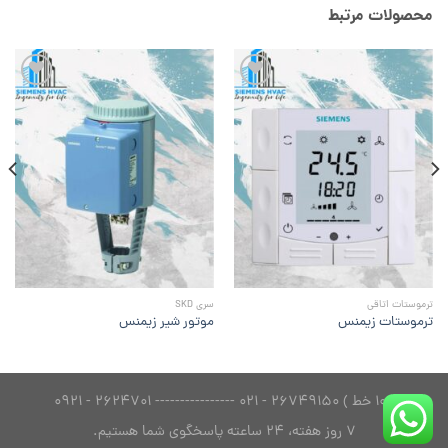
محصولات مرتبط
افزودن
افزودن
به
به
علاقه
علاقه
مندی
مندی
ها
ها
ترموستات اتاقی
سری SKD
ترموستات زیمنس
موتور شیر زیمنس
( 10 خط ) 26749150 - 021 ---------------- 2624701 - 0921
7 روز هفته، 24 ساعته پاسخگوی شما هستیم.