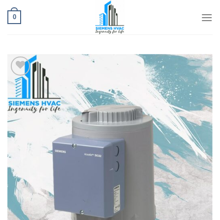
Ski
t
0
conten
افزودن
به
علاقه
مندی
ها