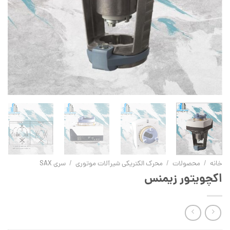
خانه
/
محصولات
/
محرک الکتریکی شیرآلات موتوری
/
سری SAX
اکچویتور زیمنس