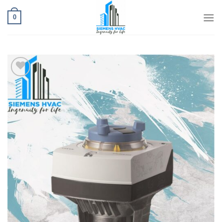
Ski
t
0
conten
افزودن
به
علاقه
مندی
ها