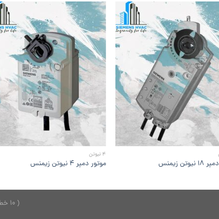
افزودن
افزو
به
به
علاقه
علا
مندی
مند
ها
ها
4 نیوتن
نیوتن زیمنس
موتور دمپر ۴ نیوتن زیمنس
( 10 خط ) 26749150 - 021 ---------------- 2624701 - 0921