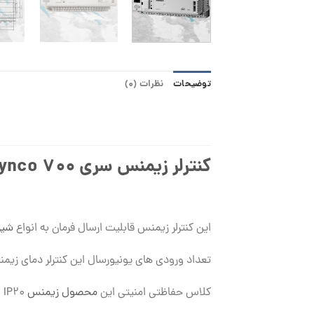
توضیحات
نظرات (0)
کنترلر زیمنس سری Synco 700
این کنترلر زیمنس قابلیت ارسال فرمان به انواع
شیر
تعداد ورودی های یونیورسال این کنترلر دمای زیمنس ۸ عدد و تعداد خروجی های رله آن ۶ عدد می باشد همچنین سیگنال خروجی کنترلی این محصول ۱۰ – 
کلاس حفاظتی امنیتی این
محصول زیمنس
IP20 است که در محدوده عملکرد رطوبتی ۵ تا ۹۵ درصد در محیطی فاقد چگالی تعریف می شود.