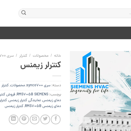
خانه
/
محصولات
/
کنترلر
/
سری SYNCO700
کنترلر زیمنس
افزودن
دسته:
سری synco700
,
محصولات
,
کنترلر
به
علاقه
برچسب:
RMS705B SIEMENS
,
فروش کنترل
مندی
دمای زیمنس
,
نمایندگی کنترلر زیمنس
,
کنترل
ها
دمای زیمنس RMS705B
,
کنترلر زیمنس