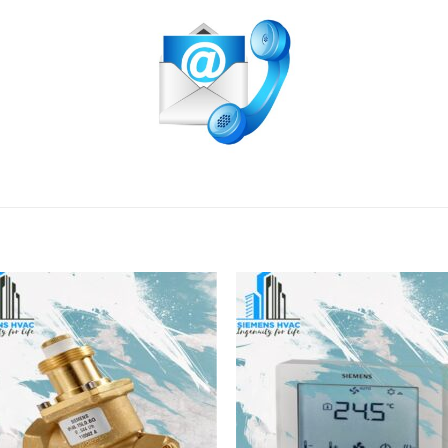
افزودن
افزو
به
به
علاقه
علا
مندی
مند
ها
ها