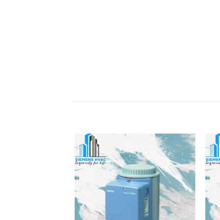
دن
افزودن
به
قه
علاقه
ی
مندی
ها