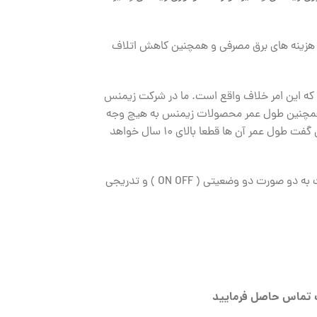
یژگی سبب کاهش چمگشیر هزینه های برق مصرفی و همچنین کاهش اتلاف
تی که این امر خلاف واقع است. ما در شرکت زیمنس
یم. همچنین طول عمر محصولات زیمنس به هیچ وجه
قابل مقایسه با سایر برندها نمی باشد به نحوی که اگر نصب تجهیزات زیمنس دقیق طبق کاتالوگ آن ها صورت بگیرد می توان گفت طول عمر آن ها قطعا بالای ۱۰ سال خواهد
این ترموستات زیمنس مناسب جهت نصب بر روی انواع فن کویل های دو لوله و چهار لوله می باشد که عملکرد این ترموستات به دو صورت دو وضعیتی ( ON OFF ) و تدریجی
 تماس حاصل فرمایید