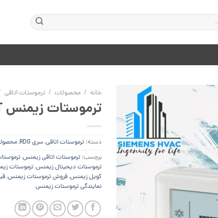
خانه
/
محصولات
/
ترموستات اتاقی
/
ترموستات زیمنس RDG160T
افزودن
دسته:
ترموستات اتاقی
,
سری RDG
,
محصول
به
علاقه
برچسب:
ترموستات اتاقی زیمنس
,
ترموستات
مندی
ترموستات دیحیتال زیمنس
,
ترموستات زی
ها
کویل زیمنس
,
فروش ترموستات زیمنس
,
قی
نمایندگی ترموستات زیمنس